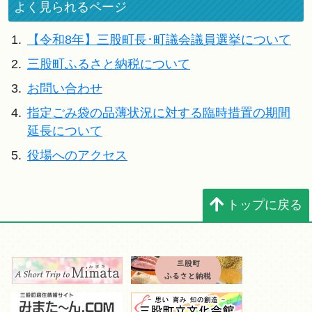
よく見られるページ
1.
【令和8年】三股町長･町議会議員選挙について
2.
三股町ふるさと納税について
3.
お問い合わせ
4.
指定ごみ袋の品薄状況に対する臨時措置の期間
延長について
5.
役場へのアクセス
トップに戻る