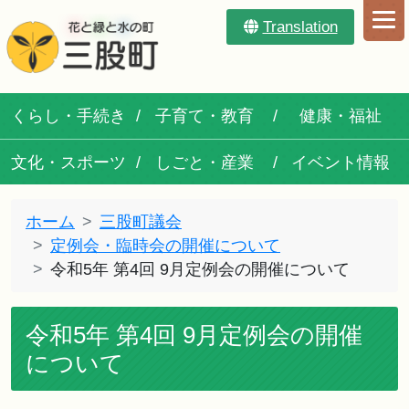
Translation
くらし・手続き
子育て・教育
健康・福祉
文化・スポーツ
しごと・産業
イベント情報
ホーム
三股町議会
定例会・臨時会の開催について
令和5年 第4回 9月定例会の開催について
令和5年 第4回 9月定例会の開催
について