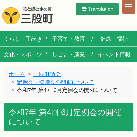
Translation
くらし・手続き
子育て・教育
健康・福祉
文化・スポーツ
しごと・産業
イベント情報
ホーム
三股町議会
定例会・臨時会の開催について
令和7年 第4回 6月定例会の開催について
令和7年 第4回 6月定例会の開催
について