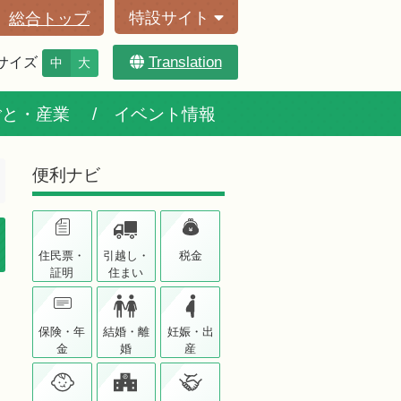
特設サイト
総合トップ
Translation
サイズ
中
大
ごと・産業
イベント情報
便利ナビ
住民票・
引越し・
税金
証明
住まい
保険・年
結婚・離
妊娠・出
金
婚
産