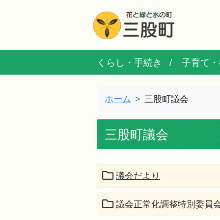
くらし・手続き
子育て・
ホーム
三股町議会
三股町議会
議会だより
議会正常化調整特別委員