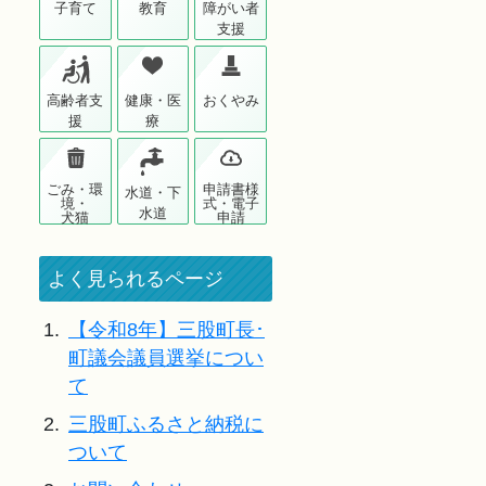
子育て
教育
障がい者
支援
高齢者支
健康・医
おくやみ
援
療
ごみ・環
申請書様
水道・下
境・
式・電子
水道
犬猫
申請
よく見られるページ
1.
【令和8年】三股町長･
町議会議員選挙につい
て
2.
三股町ふるさと納税に
ついて