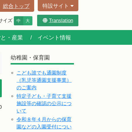
特設サイト
総合トップ
Translation
サイズ
中
大
ごと・産業
イベント情報
幼稚園・保育園
こども誰でも通園制度
（乳児等通園支援事業）
のご案内
特定子ども・子育て支援
施設等の確認の公示につ
0
いて
令和８年４月からの保育
園などの入園受付につい