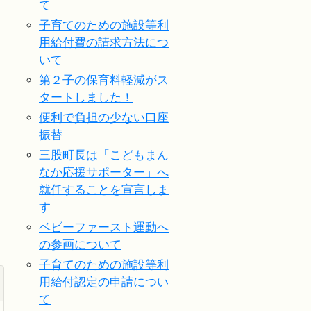
て
子育てのための施設等利
用給付費の請求方法につ
いて
第２子の保育料軽減がス
タートしました！
便利で負担の少ない口座
振替
三股町長は「こどもまん
なか応援サポーター」へ
就任することを宣言しま
す
ベビーファースト運動へ
の参画について
子育てのための施設等利
用給付認定の申請につい
て