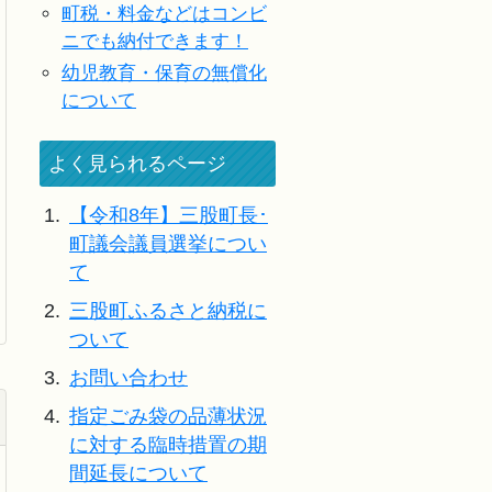
町税・料金などはコンビ
ニでも納付できます！
幼児教育・保育の無償化
について
よく見られるページ
1.
【令和8年】三股町長･
町議会議員選挙につい
て
2.
三股町ふるさと納税に
ついて
3.
お問い合わせ
4.
指定ごみ袋の品薄状況
に対する臨時措置の期
間延長について