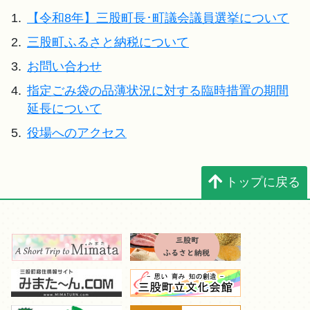
1.
【令和8年】三股町長･町議会議員選挙について
2.
三股町ふるさと納税について
3.
お問い合わせ
4.
指定ごみ袋の品薄状況に対する臨時措置の期間
延長について
5.
役場へのアクセス
トップに戻る