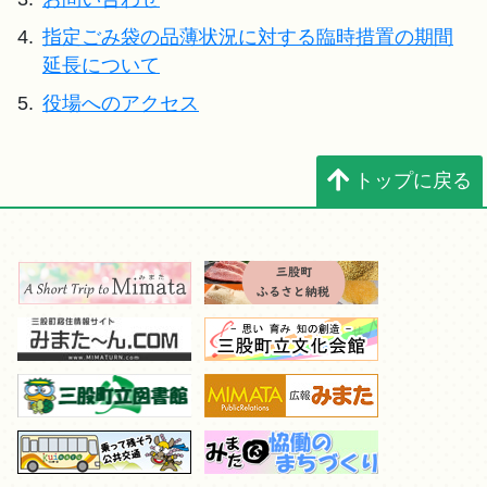
4.
指定ごみ袋の品薄状況に対する臨時措置の期間
延長について
5.
役場へのアクセス
トップに戻る