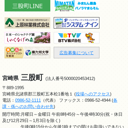
広告募集について
三股町
宮崎県
(法人番号5000020453412)
〒889-1995
宮崎県北諸県郡三股町五本松1番地１ (
役場へのアクセス
)
電話：
0986-52-1111
（代表） ファックス：0986-52-4944 (
各
課・係へのお問い合わせ先
)
開庁時間:月曜日～金曜日 午前8時45分～午後4時30分(祝・休日
及び12月29日～1月3日を除く)
午後0時15分から午後1時までの間はお取扱いできない