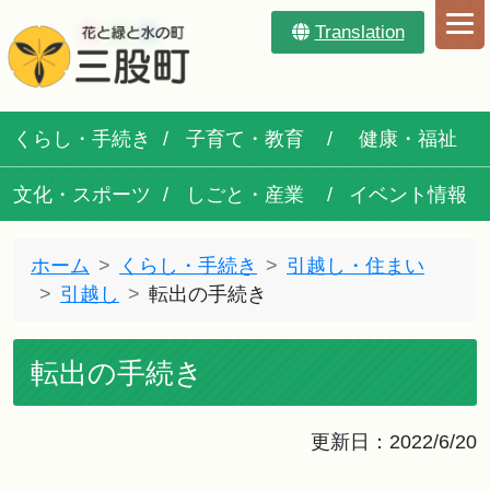
Translation
くらし・手続き
子育て・教育
健康・福祉
文化・スポーツ
しごと・産業
イベント情報
ホーム
くらし・手続き
引越し・住まい
引越し
転出の手続き
転出の手続き
更新日：2022/6/20