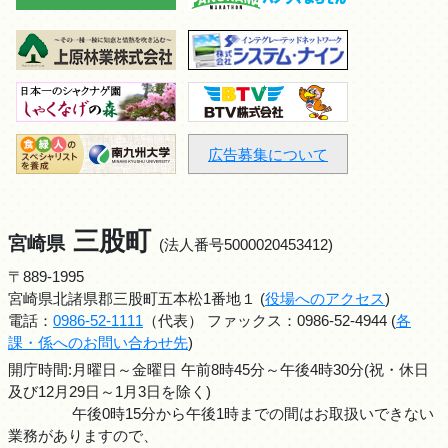
広告募集について
三股町
宮崎県
(法人番号5000020453412)
〒889-1995
宮崎県北諸県郡三股町五本松1番地１ (
役場へのアクセス
)
電話：
0986-52-1111
（代表） ファックス：0986-52-4944 (
各
課・係へのお問い合わせ先
)
開庁時間:月曜日～金曜日 午前8時45分～午後4時30分(祝・休日
及び12月29日～1月3日を除く)
午後0時15分から午後1時までの間はお取扱いできない
業務がありますので、