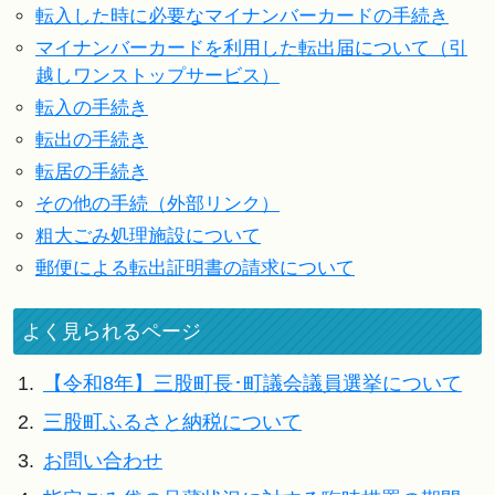
転入した時に必要なマイナンバーカードの手続き
マイナンバーカードを利用した転出届について（引
越しワンストップサービス）
転入の手続き
転出の手続き
転居の手続き
その他の手続（外部リンク）
粗大ごみ処理施設について
郵便による転出証明書の請求について
よく見られるページ
1.
【令和8年】三股町長･町議会議員選挙について
2.
三股町ふるさと納税について
3.
お問い合わせ