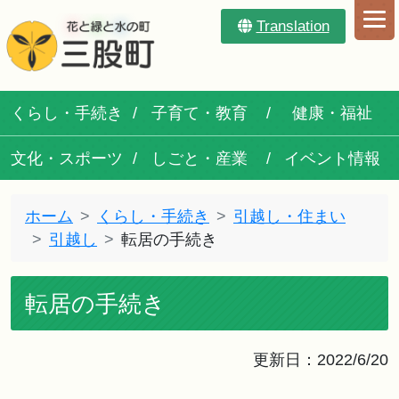
Translation
くらし・手続き
子育て・教育
健康・福祉
文化・スポーツ
しごと・産業
イベント情報
ホーム
くらし・手続き
引越し・住まい
引越し
転居の手続き
転居の手続き
更新日：2022/6/20