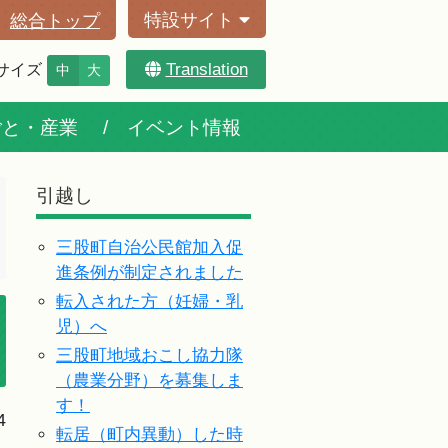
特設サイト
総合トップ
Translation
サイズ
中
大
ごと・産業
イベント情報
引越し
三股町自治公民館加入促
進条例が制定されました
転入された方（妊婦・乳
児）へ
三股町地域おこし協力隊
（農業分野）を募集しま
す！
4
転居（町内異動）した時