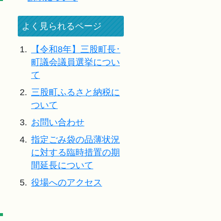
よく見られるページ
1.
【令和8年】三股町長･
町議会議員選挙につい
て
2.
三股町ふるさと納税に
ついて
3.
お問い合わせ
4.
指定ごみ袋の品薄状況
に対する臨時措置の期
間延長について
5.
役場へのアクセス