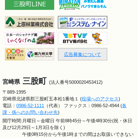
広告募集について
三股町
宮崎県
(法人番号5000020453412)
〒889-1995
宮崎県北諸県郡三股町五本松1番地１ (
役場へのアクセス
)
電話：
0986-52-1111
（代表） ファックス：0986-52-4944 (
各
課・係へのお問い合わせ先
)
開庁時間:月曜日～金曜日 午前8時45分～午後4時30分(祝・休日
及び12月29日～1月3日を除く)
午後0時15分から午後1時までの間はお取扱いできない