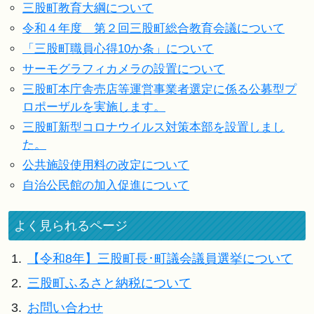
三股町教育大綱について
令和４年度 第２回三股町総合教育会議について
「三股町職員心得10か条」について
サーモグラフィカメラの設置について
三股町本庁舎売店等運営事業者選定に係る公募型プ
ロポーザルを実施します。
三股町新型コロナウイルス対策本部を設置しまし
た。
公共施設使用料の改定について
自治公民館の加入促進について
よく見られるページ
1.
【令和8年】三股町長･町議会議員選挙について
2.
三股町ふるさと納税について
3.
お問い合わせ