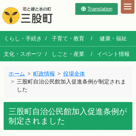
Translation
くらし・手続き
子育て・教育
健康・福祉
文化・スポーツ
しごと・産業
イベント情報
ホーム
町政情報
役場全体
三股町自治公民館加入促進条例が制定されま
した
三股町自治公民館加入促進条例が
制定されました