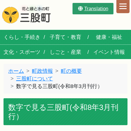
Translation
くらし・手続き
子育て・教育
健康・福祉
文化・スポーツ
しごと・産業
イベント情報
ホーム
町政情報
町の概要
三股町について
数字で見る三股町(令和8年3月刊行）
数字で見る三股町(令和8年3月刊
行）