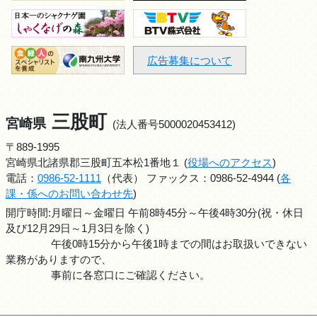
広告募集について
三股町
宮崎県
(法人番号5000020453412)
〒889-1995
宮崎県北諸県郡三股町五本松1番地１ (
役場へのアクセス
)
電話：
0986-52-1111
（代表） ファックス：0986-52-4944 (
各
課・係へのお問い合わせ先
)
開庁時間:月曜日～金曜日 午前8時45分～午後4時30分(祝・休日
及び12月29日～1月3日を除く)
午後0時15分から午後1時までの間はお取扱いできない
業務がありますので、
事前に各窓口にご確認ください。