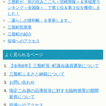
三股町が「街の住みここち＜宮崎県版＞＆幸福度ラ
ンキング＜全国版＞」で第１位＆第３位を獲得しま
した！
「暮らしの便利帳」を更新します。
三股町民憲章
三股町の紹介
役場へのアクセス
よく見られるページ
1.
【令和8年】三股町長･町議会議員選挙について
2.
三股町ふるさと納税について
3.
お問い合わせ
4.
指定ごみ袋の品薄状況に対する臨時措置の期間
延長について
5.
役場へのアクセス