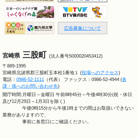
広告募集について
三股町
宮崎県
(法人番号5000020453412)
〒889-1995
宮崎県北諸県郡三股町五本松1番地１ (
役場へのアクセス
)
電話：
0986-52-1111
（代表） ファックス：0986-52-4944 (
各
課・係へのお問い合わせ先
)
開庁時間:月曜日～金曜日 午前8時45分～午後4時30分(祝・休日
及び12月29日～1月3日を除く)
午後0時15分から午後1時までの間はお取扱いできない
業務がありますので、
事前に各窓口にご確認ください。