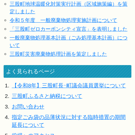
三股町地球温暖化対策実行計画（区域施策編）を策
定しました
令和５年度 一般廃棄物処理実施計画について
「三股町ゼロカーボンシティ宣言」を表明しました
一般廃棄物処理基本計画（ごみ処理基本計画）につ
いて
三股町災害廃棄物処理計画を策定しました
よく見られるページ
1.
【令和8年】三股町長･町議会議員選挙について
2.
三股町ふるさと納税について
3.
お問い合わせ
4.
指定ごみ袋の品薄状況に対する臨時措置の期間
延長について