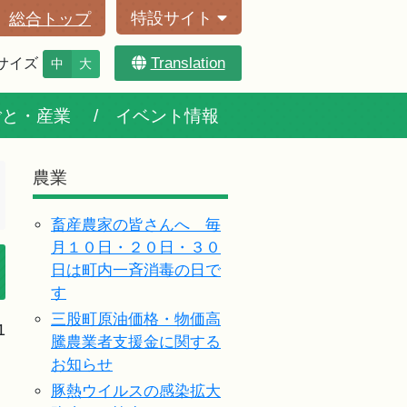
特設サイト
総合トップ
Translation
サイズ
中
大
ごと・産業
イベント情報
農業
畜産農家の皆さんへ 毎
月１０日・２０日・３０
日は町内一斉消毒の日で
す
三股町原油価格・物価高
1
騰農業者支援金に関する
お知らせ
豚熱ウイルスの感染拡大