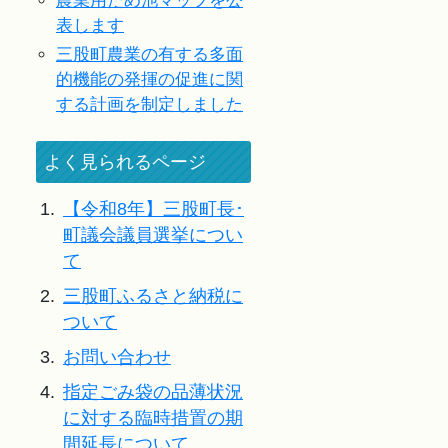
農業用ため池マップを公
表します
三股町農業の有する多面
的機能の発揮の促進に関
する計画を制定しました
よく見られるページ
1.
【令和8年】三股町長･
町議会議員選挙につい
て
2.
三股町ふるさと納税に
ついて
3.
お問い合わせ
4.
指定ごみ袋の品薄状況
に対する臨時措置の期
間延長について