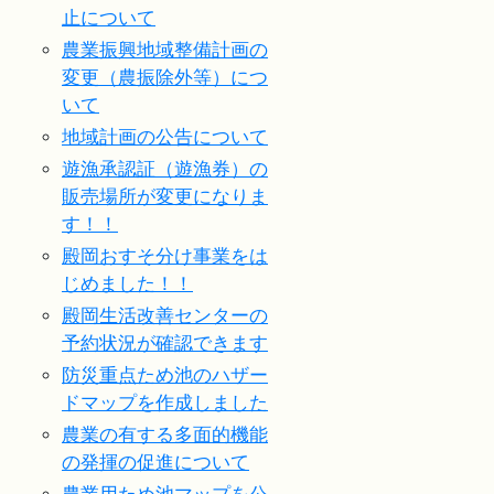
止について
農業振興地域整備計画の
変更（農振除外等）につ
いて
地域計画の公告について
遊漁承認証（遊漁券）の
販売場所が変更になりま
す！！
殿岡おすそ分け事業をは
じめました！！
殿岡生活改善センターの
予約状況が確認できます
防災重点ため池のハザー
ドマップを作成しました
農業の有する多面的機能
の発揮の促進について