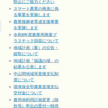
防止にご協力ください
スマート農業の推進に係
る事業を実施します
農業後継者育成支援事業
を実施します
令和8年度農業用廃棄プ
ラスチック回収について
地域計画（案）の公告・
縦覧について
地域計画「協議の場」の
結果を公表します
中山間地域等直接支払制
度について
環境保全型農業直接支払
交付金について
農用地利用計画変更（除
外等）申出の受付一時停