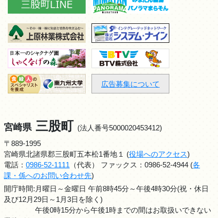
広告募集について
三股町
宮崎県
(法人番号5000020453412)
〒889-1995
宮崎県北諸県郡三股町五本松1番地１ (
役場へのアクセス
)
電話：
0986-52-1111
（代表） ファックス：0986-52-4944 (
各
課・係へのお問い合わせ先
)
開庁時間:月曜日～金曜日 午前8時45分～午後4時30分(祝・休日
及び12月29日～1月3日を除く)
午後0時15分から午後1時までの間はお取扱いできない