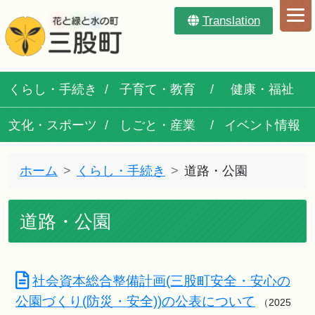
Translation
くらし・手続き
子育て・教育
健康・福祉
文化・スポーツ
しごと・産業
イベント情報
ホーム
くらし・手続き
道路・公園
道路・公園
社会資本総合整備計画(三股町安全・安心の
公園づくり(防災・安全))の公表について
（2025