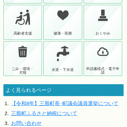
高齢者支援
健康・医療
おくやみ
ごみ・環境・
申請書様式・電子申
水道・下水道
犬猫
請
よく見られるページ
1.
【令和8年】三股町長･町議会議員選挙について
2.
三股町ふるさと納税について
3.
お問い合わせ