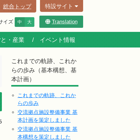
特設サイト
総合トップ
Translation
サイズ
中
大
ごと・産業
イベント情報
これまでの軌跡、これか
らの歩み（基本構想、基
本計画）
これまでの軌跡、これか
らの歩み
交流拠点施設整備事業 基
本計画を策定しました
5
交流拠点施設整備事業 基
本構想を策定しました