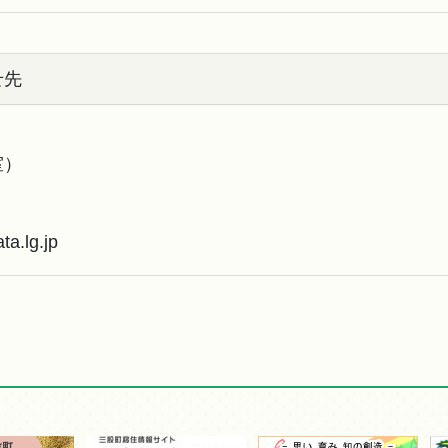
せ先
室）
）
a.lg.jp