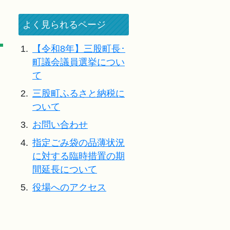
よく見られるページ
1.
【令和8年】三股町長･
町議会議員選挙につい
て
2.
三股町ふるさと納税に
ついて
3.
お問い合わせ
4.
指定ごみ袋の品薄状況
に対する臨時措置の期
間延長について
5.
役場へのアクセス