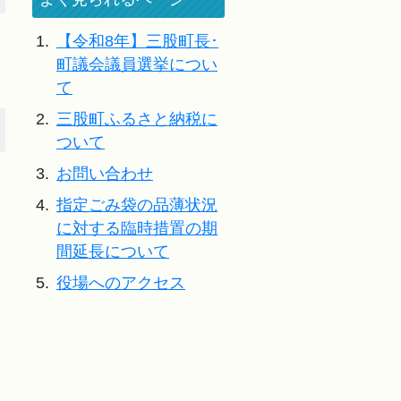
1.
【令和8年】三股町長･
町議会議員選挙につい
て
2.
三股町ふるさと納税に
ついて
3.
お問い合わせ
4.
指定ごみ袋の品薄状況
に対する臨時措置の期
間延長について
5.
役場へのアクセス