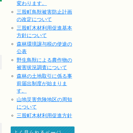
変わります。
三股町鳥獣被害防止計画
の改定について
三股町木材利用促進基本
方針について
森林環境譲与税の使途の
公表
野生鳥獣による農作物の
被害状況調査について
森林の土地取引に係る事
前届出制度が始まりま
す。
山地災害危険地区の周知
について
三股町木材利用促進方針
よく見られるページ