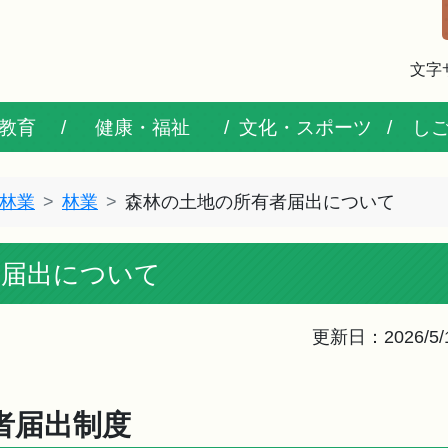
文字
教育
健康・福祉
文化・スポーツ
し
林業
林業
森林の土地の所有者届出について
者届出について
更新日：2026/5/
者届出制度