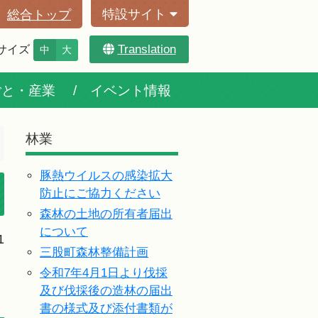
特設サイト
総合トップ
Translation
サイズ
中
大
ごと・産業
イベント情報
林業
豚熱ウイルスの感染拡大
防止にご協力ください
森林の土地の所有者届出
について
1
三股町森林整備計画
令和7年4月1日より伐採
及び伐採後の造林の届出
書の様式及び添付書類が