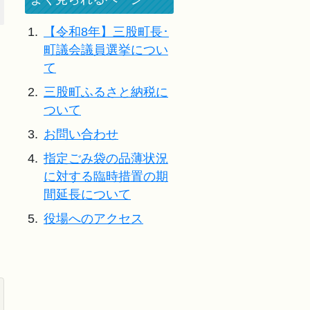
1.
【令和8年】三股町長･
町議会議員選挙につい
て
2.
三股町ふるさと納税に
ついて
3.
お問い合わせ
4.
指定ごみ袋の品薄状況
に対する臨時措置の期
間延長について
5.
役場へのアクセス