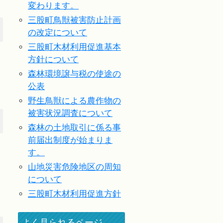
変わります。
三股町鳥獣被害防止計画
の改定について
三股町木材利用促進基本
方針について
森林環境譲与税の使途の
公表
野生鳥獣による農作物の
被害状況調査について
森林の土地取引に係る事
前届出制度が始まりま
す。
山地災害危険地区の周知
について
三股町木材利用促進方針
よく見られるページ