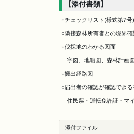
【添付書類】
○チェックリスト(様式第7号)
○隣接森林所有者との境界確
○伐採地のわかる図面
字図、地籍図、森林計画
○搬出経路図
○届出者の確認が確認できる書
住民票・運転免許証・マイ
添付ファイル