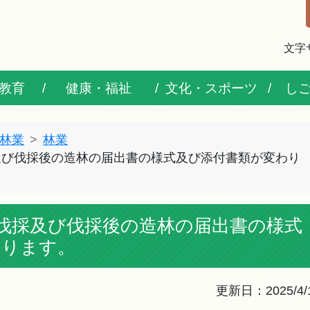
文字
教育
健康・福祉
文化・スポーツ
し
林業
林業
採及び伐採後の造林の届出書の様式及び添付書類が変わり
り伐採及び伐採後の造林の届出書の様式
わります。
更新日：2025/4/