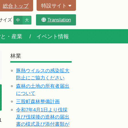
特設サイト
総合トップ
Translation
サイズ
中
大
ごと・産業
イベント情報
林業
豚熱ウイルスの感染拡大
防止にご協力ください
森林の土地の所有者届出
について
三股町森林整備計画
令和7年4月1日より伐採
及び伐採後の造林の届出
1
書の様式及び添付書類が