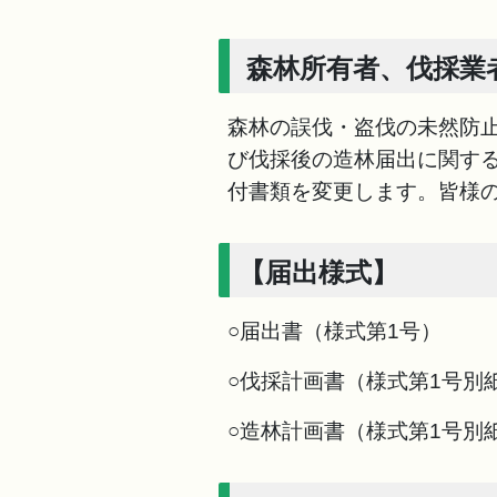
森林所有者、伐採業
森林の誤伐・盗伐の未然防止
び伐採後の造林届出に関す
付書類を変更します。皆様
【届出様式】
○届出書（様式第1号）
○伐採計画書（様式第1号別
○造林計画書（様式第1号別