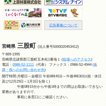
広告募集について
三股町
宮崎県
(法人番号5000020453412)
〒889-1995
宮崎県北諸県郡三股町五本松1番地１ (
役場へのアクセス
)
電話：
0986-52-1111
（代表） ファックス：0986-52-4944 (
各
課・係へのお問い合わせ先
)
開庁時間:月曜日～金曜日 午前8時45分～午後4時30分(祝・休日
及び12月29日～1月3日を除く)
午後0時15分から午後1時までの間はお取扱いできない
業務がありますので、
事前に各窓口にご確認ください。