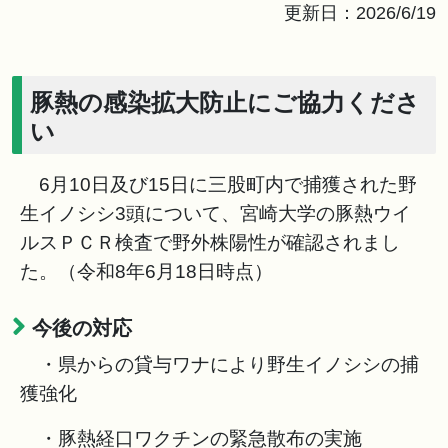
更新日：2026/6/19
豚熱の感染拡大防止にご協力くださ
い
6月10日及び15日に三股町内で捕獲された野
生イノシシ3頭について、宮崎大学の豚熱ウイ
ルスＰＣＲ検査で野外株陽性が確認されまし
た。（令和8年6月18日時点）
今後の対応
・県からの貸与ワナにより野生イノシシの捕
獲強化
・豚熱経口ワクチンの緊急散布の実施