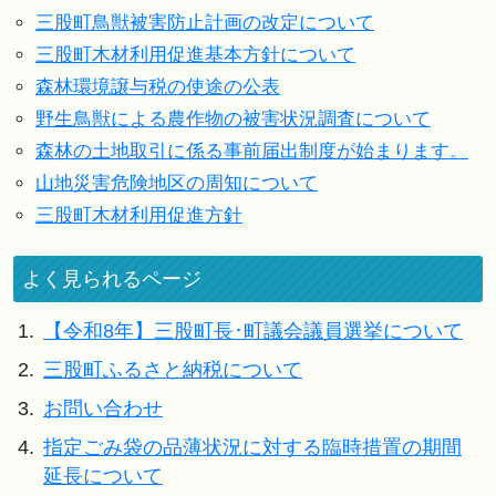
三股町鳥獣被害防止計画の改定について
三股町木材利用促進基本方針について
森林環境譲与税の使途の公表
野生鳥獣による農作物の被害状況調査について
森林の土地取引に係る事前届出制度が始まります。
山地災害危険地区の周知について
三股町木材利用促進方針
よく見られるページ
1.
【令和8年】三股町長･町議会議員選挙について
2.
三股町ふるさと納税について
3.
お問い合わせ
4.
指定ごみ袋の品薄状況に対する臨時措置の期間
延長について