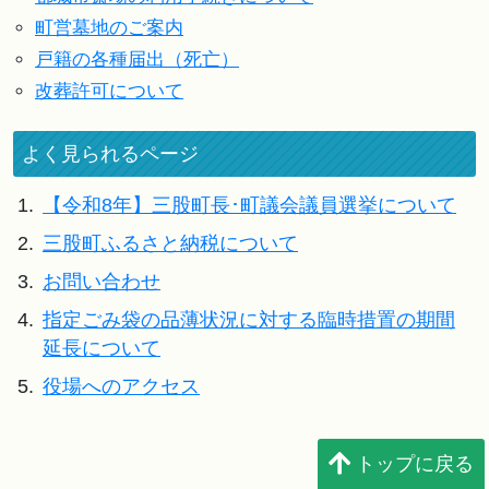
町営墓地のご案内
戸籍の各種届出（死亡）
改葬許可について
よく見られるページ
1.
【令和8年】三股町長･町議会議員選挙について
2.
三股町ふるさと納税について
3.
お問い合わせ
4.
指定ごみ袋の品薄状況に対する臨時措置の期間
延長について
5.
役場へのアクセス
トップに戻る