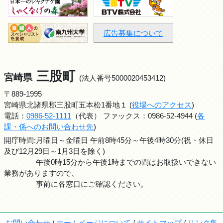
広告募集について
三股町
宮崎県
(法人番号5000020453412)
〒889-1995
宮崎県北諸県郡三股町五本松1番地１ (
役場へのアクセス
)
電話：
0986-52-1111
（代表） ファックス：0986-52-4944 (
各
課・係へのお問い合わせ先
)
開庁時間:月曜日～金曜日 午前8時45分～午後4時30分(祝・休日
及び12月29日～1月3日を除く)
午後0時15分から午後1時までの間はお取扱いできない
業務がありますので、
事前に各窓口にご確認ください。
お問い合わせ
/
ホームページについて
/
サイトマップ
/
リンク集