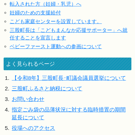
転入された方（妊婦・乳児）へ
妊婦のための支援給付
こども家庭センターを設置しています。
三股町長は「こどもまんなか応援サポーター」へ就
任することを宣言します
ベビーファースト運動への参画について
よく見られるページ
1.
【令和8年】三股町長･町議会議員選挙について
2.
三股町ふるさと納税について
3.
お問い合わせ
4.
指定ごみ袋の品薄状況に対する臨時措置の期間
延長について
5.
役場へのアクセス