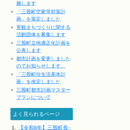
施します
「三股町空家等対策計
画」を策定しました
景観まちづくりに関する
活動団体を募集します
三股町立地適正化計画を
公表します
都市計画を変更しました
のでお知らせします。
「三股町住生活基本計
画」を改定しました
三股町都市計画マスター
プランについて
よく見られるページ
1.
【令和8年】三股町長･