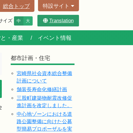
特設サイト
総合トップ
Translation
サイズ
中
大
ごと・産業
イベント情報
都市計画・住宅
宮崎県社会資本総合整備
計画について
舗装長寿命化修繕計画
三股町建築物耐震改修促
進計画を改定しました。
2
中心地ゾーンにおける道
路公園整備に向けた公募
型簡易プロポーザルを実