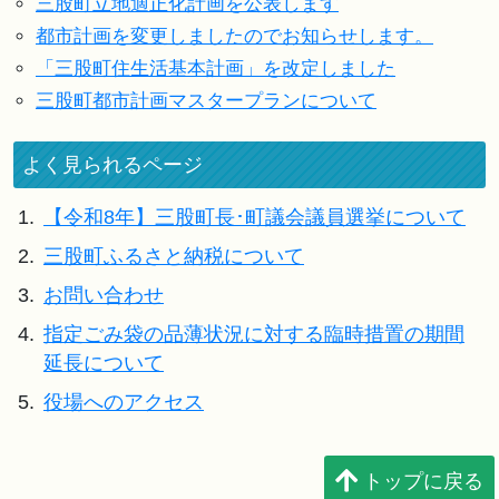
三股町立地適正化計画を公表します
都市計画を変更しましたのでお知らせします。
「三股町住生活基本計画」を改定しました
三股町都市計画マスタープランについて
よく見られるページ
1.
【令和8年】三股町長･町議会議員選挙について
2.
三股町ふるさと納税について
3.
お問い合わせ
4.
指定ごみ袋の品薄状況に対する臨時措置の期間
延長について
5.
役場へのアクセス
トップに戻る