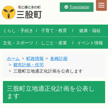
Translation
くらし・手続き
子育て・教育
健康・福祉
文化・スポーツ
しごと・産業
イベント情報
ホーム
町政情報
各種計画
都市計画・住宅
三股町立地適正化計画を公表します
三股町立地適正化計画を公表し
ます