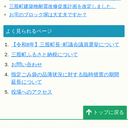
三股町建築物耐震改修促進計画を改定しました。
お宅のブロック塀は大丈夫ですか？
よく見られるページ
1.
【令和8年】三股町長･町議会議員選挙について
2.
三股町ふるさと納税について
3.
お問い合わせ
4.
指定ごみ袋の品薄状況に対する臨時措置の期間
延長について
5.
役場へのアクセス
トップに戻る