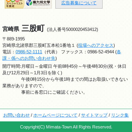
広告募集について
三股町
宮崎県
(法人番号5000020453412)
〒889-1995
宮崎県北諸県郡三股町五本松1番地１ (
役場へのアクセス
)
電話：
0986-52-1111
（代表） ファックス：0986-52-4944 (
各
課・係へのお問い合わせ先
)
開庁時間:月曜日～金曜日 午前8時45分～午後4時30分(祝・休日
及び12月29日～1月3日を除く)
午後0時15分から午後1時までの間はお取扱いできない
業務がありますので、
事前に各窓口にご確認ください。
お問い合わせ
/
ホームページについて
/
サイトマップ
/
リンク集
Copyright(C) Mimata-Town All Rights Reserved.