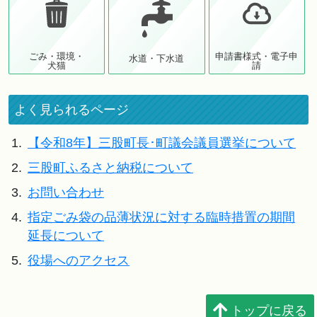
ごみ・環境・
申請書様式・電子申
水道・下水道
犬猫
請
よく見られるページ
1.
【令和8年】三股町長･町議会議員選挙について
2.
三股町ふるさと納税について
3.
お問い合わせ
4.
指定ごみ袋の品薄状況に対する臨時措置の期間
延長について
5.
役場へのアクセス
トップに戻る