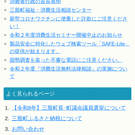
消費者行政の首長表明
三股町福祉・消費生活相談センター
新型コロナワクチンに便乗した詐欺にご注意くださ
い！
令和２年度消費生活セミナー開催中止のお知らせ
製品安全に特化したウェブ検索ツール「SAFE-Lite」
の提供が始まります。
国勢調査を装った不審な電話にご注意ください。
令和２年度『消費生活無料法律相談』の実施につい
て
よく見られるページ
1.
【令和8年】三股町長･町議会議員選挙について
2.
三股町ふるさと納税について
3.
お問い合わせ