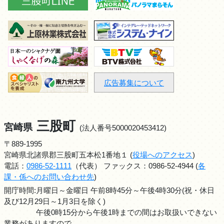
広告募集について
三股町
宮崎県
(法人番号5000020453412)
〒889-1995
宮崎県北諸県郡三股町五本松1番地１ (
役場へのアクセス
)
電話：
0986-52-1111
（代表） ファックス：0986-52-4944 (
各
課・係へのお問い合わせ先
)
開庁時間:月曜日～金曜日 午前8時45分～午後4時30分(祝・休日
及び12月29日～1月3日を除く)
午後0時15分から午後1時までの間はお取扱いできない
業務がありますので、