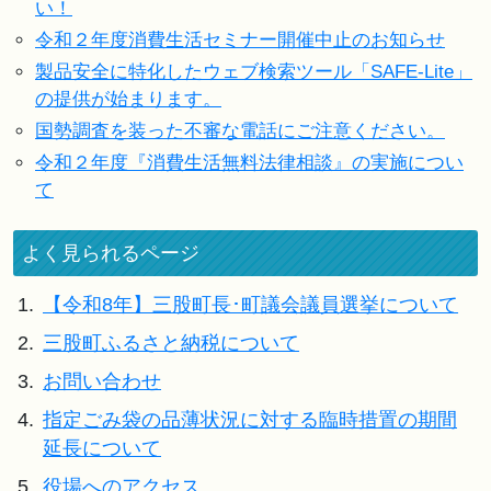
い！
令和２年度消費生活セミナー開催中止のお知らせ
製品安全に特化したウェブ検索ツール「SAFE-Lite」
の提供が始まります。
国勢調査を装った不審な電話にご注意ください。
令和２年度『消費生活無料法律相談』の実施につい
て
よく見られるページ
1.
【令和8年】三股町長･町議会議員選挙について
2.
三股町ふるさと納税について
3.
お問い合わせ
4.
指定ごみ袋の品薄状況に対する臨時措置の期間
延長について
5.
役場へのアクセス