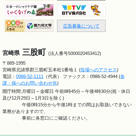
広告募集について
三股町
宮崎県
(法人番号5000020453412)
〒889-1995
宮崎県北諸県郡三股町五本松1番地１ (
役場へのアクセス
)
電話：
0986-52-1111
（代表） ファックス：0986-52-4944 (
各
課・係へのお問い合わせ先
)
開庁時間:月曜日～金曜日 午前8時45分～午後4時30分(祝・休日
及び12月29日～1月3日を除く)
午後0時15分から午後1時までの間はお取扱いできない
業務がありますので、
事前に各窓口にご確認ください。