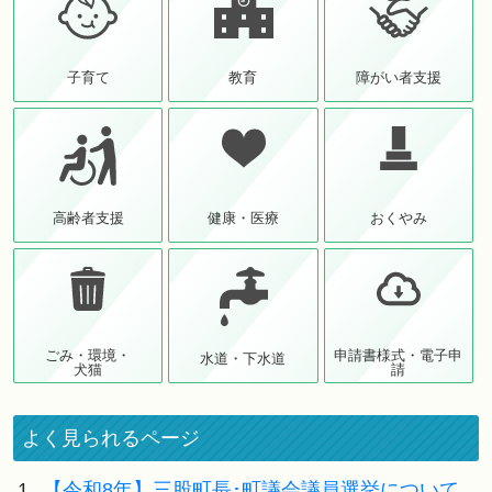
子育て
教育
障がい者支援
高齢者支援
健康・医療
おくやみ
ごみ・環境・
申請書様式・電子申
水道・下水道
犬猫
請
よく見られるページ
1.
【令和8年】三股町長･町議会議員選挙について