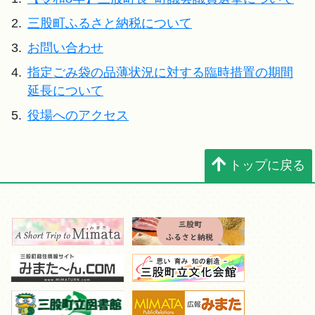
2.
三股町ふるさと納税について
3.
お問い合わせ
4.
指定ごみ袋の品薄状況に対する臨時措置の期間
延長について
5.
役場へのアクセス
トップに戻る