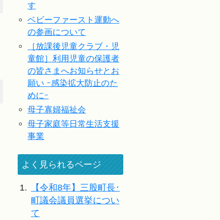
す
ベビーファースト運動へ
の参画について
［放課後児童クラブ・児
童館］利用児童の保護者
の皆さまへお知らせとお
願い ｰ感染拡大防止のた
めにｰ
母子寡婦福祉会
母子家庭等日常生活支援
事業
よく見られるページ
1.
【令和8年】三股町長･
町議会議員選挙につい
て