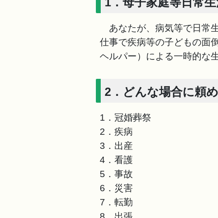
1．母子家庭等日常
あなたが、病気等で日常生
仕事で疾病等の子どもの面
ヘルパー）による一時的な
2．どんな場合に頼
1．冠婚葬祭
2．疾病
3．出産
4．看護
5．事故
6．災害
7．転勤
8．出張