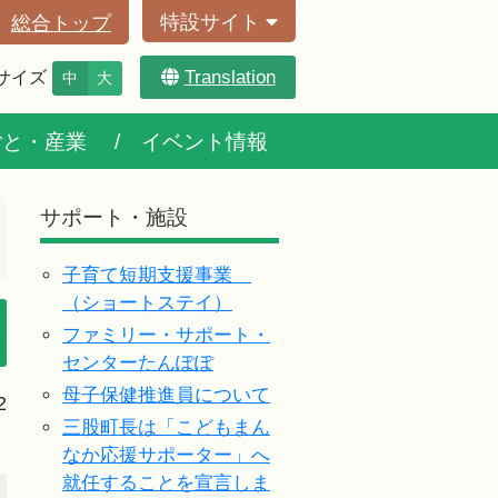
特設サイト
総合トップ
Translation
サイズ
中
大
ごと・産業
イベント情報
サポート・施設
子育て短期支援事業
（ショートステイ）
ファミリー・サポート・
センターたんぽぽ
母子保健推進員について
2
三股町長は「こどもまん
なか応援サポーター」へ
就任することを宣言しま