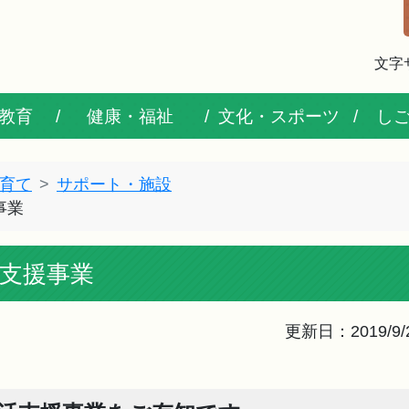
文字
教育
健康・福祉
文化・スポーツ
し
育て
サポート・施設
事業
支援事業
更新日：2019/9/