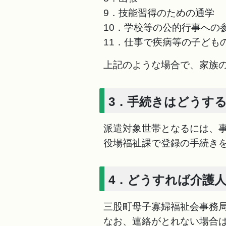
9．技能習得のための通学
10．学校等の公的行事への
11．仕事で疾病等の子ども
上記のような場合で、家族
3．手続きはどうす
派遣対象世帯となるには、
役場福祉課で登録の手続き
4．どうすれば介護
三股町母子寡婦福祉会事務
なお、連絡がとれない場合