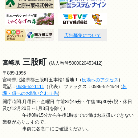
広告募集について
三股町
宮崎県
(法人番号5000020453412)
〒889-1995
宮崎県北諸県郡三股町五本松1番地１ (
役場へのアクセス
)
電話：
0986-52-1111
（代表） ファックス：0986-52-4944 (
各
課・係へのお問い合わせ先
)
開庁時間:月曜日～金曜日 午前8時45分～午後4時30分(祝・休日
及び12月29日～1月3日を除く)
午後0時15分から午後1時までの間はお取扱いできない
業務がありますので、
事前に各窓口にご確認ください。