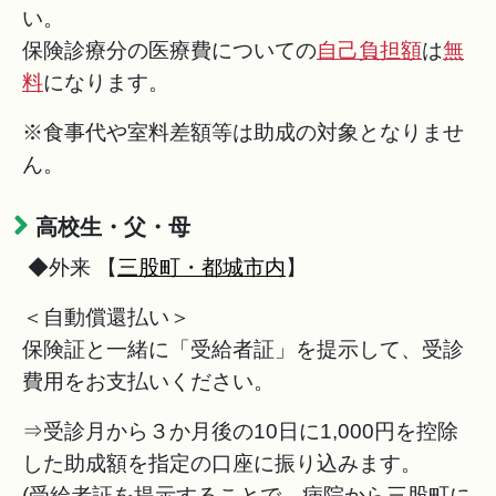
い。
保険診療分の医療費についての
自己負担額
は
無
料
になります。
※食事代や室料差額等は助成の対象となりませ
ん。
高校生・父・母
◆外来 【
三股町・都城市内
】
＜自動償還払い＞
保険証と一緒に「受給者証」を提示して、受診
費用をお支払いください。
⇒受診月から３か月後の10日に1,000円を控除
した助成額を指定の口座に振り込みます。
(受給者証を提示することで、病院から三股町に