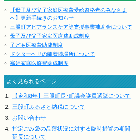
【母子及び父子家庭医療費受給資格者のみなさま
へ】更新手続きのお知らせ
三股町アピアランスケア等支援事業補助金について
母子及び父子家庭医療費助成制度
子ども医療費助成制度
ドクターヘリの離着陸場所について
寡婦家庭医療費助成制度
よく見られるページ
1.
【令和8年】三股町長･町議会議員選挙について
2.
三股町ふるさと納税について
3.
お問い合わせ
4.
指定ごみ袋の品薄状況に対する臨時措置の期間
延長について