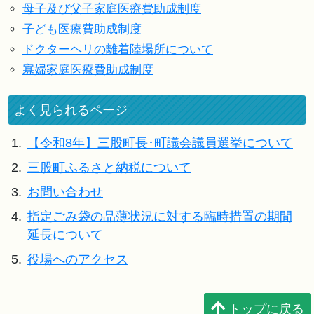
母子及び父子家庭医療費助成制度
子ども医療費助成制度
ドクターヘリの離着陸場所について
寡婦家庭医療費助成制度
よく見られるページ
1.
【令和8年】三股町長･町議会議員選挙について
2.
三股町ふるさと納税について
3.
お問い合わせ
4.
指定ごみ袋の品薄状況に対する臨時措置の期間
延長について
5.
役場へのアクセス
トップに戻る