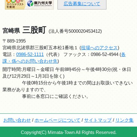
広告募集について
三股町
宮崎県
(法人番号5000020453412)
〒889-1995
宮崎県北諸県郡三股町五本松1番地１ (
役場へのアクセス
)
電話：
0986-52-1111
（代表） ファックス：0986-52-4944 (
各
課・係へのお問い合わせ先
)
開庁時間:月曜日～金曜日 午前8時45分～午後4時30分(祝・休日
及び12月29日～1月3日を除く)
午後0時15分から午後1時までの間はお取扱いできない
業務がありますので、
事前に各窓口にご確認ください。
お問い合わせ
/
ホームページについて
/
サイトマップ
/
リンク集
Copyright(C) Mimata-Town All Rights Reserved.