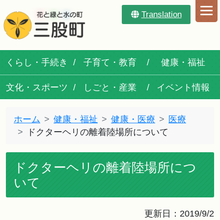
Translation
くらし・手続き
子育て・教育
健康・福祉
文化・スポーツ
しごと・産業
イベント情報
ホーム
健康・福祉
健康・医療
医療
ドクターヘリの離着陸場所について
ドクターヘリの離着陸場所につ
いて
更新日：2019/9/2