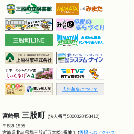
広告募集について
三股町
宮崎県
(法人番号5000020453412)
〒889-1995
宮崎県北諸県郡三股町五本松1番地１ (
役場へのアクセス
)