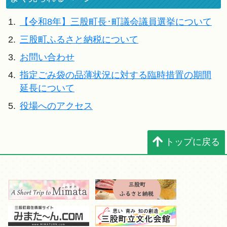
1.
【令和8年】三股町長･町議会議員選挙について
2.
三股町ふるさと納税について
3.
お問い合わせ
4.
指定ごみ袋の品薄状況に対する臨時措置の期間
延長について
5.
役場へのアクセス
トップに戻る