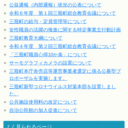
公益通報（内部通報）状況の公表について
令和６年度 第１回三股町総合教育会議について
三股町の給与・定員管理等について
女性職員の活躍の推進に関する特定事業主行動計画
三股町教育大綱について
令和４年度 第２回三股町総合教育会議について
「三股町職員心得10か条」について
サーモグラフィカメラの設置について
三股町本庁舎売店等運営事業者選定に係る公募型プ
ロポーザルを実施します。
三股町新型コロナウイルス対策本部を設置しまし
た。
公共施設使用料の改定について
自治公民館の加入促進について
よく見られるページ