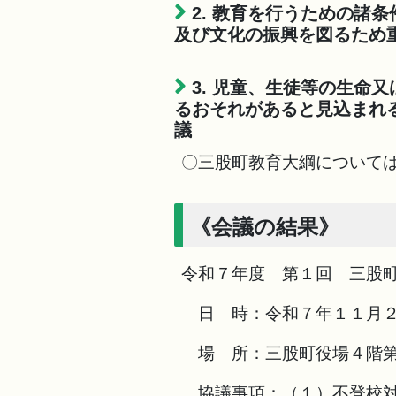
2. 教育を行うための諸
及び文化の振興を図るため
3. 児童、生徒等の生命
るおそれがあると見込まれ
議
〇三股町教育大綱について
《会議の結果》
令和７年度 第１回 三股
日 時：令和７年１１月２
場 所：三股町役場４階第
協議事項：（１）不登校対