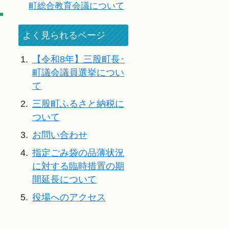
町総合教育会議について
よく見られるページ
1.
【令和8年】三股町長･
町議会議員選挙につい
て
2.
三股町ふるさと納税に
ついて
3.
お問い合わせ
4.
指定ごみ袋の品薄状況
に対する臨時措置の期
間延長について
5.
役場へのアクセス