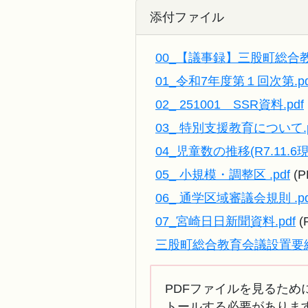
添付ファイル
00_【議事録】三股町総合教育
01_令和7年度第１回次第.pd
02_ 251001 SSR資料.pdf
03_ 特別支援教育について.p
04_児童数の推移(R7.11.6現在
05_ 小規模・調整区 .pdf
(P
06_ 通学区域審議会規則 .pd
07_宮崎日日新聞資料.pdf
(
三股町総合教育会議設置要綱.
PDFファイルを見るために
トールする必要がありま