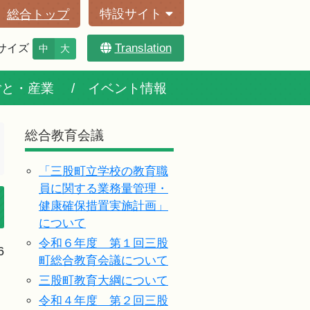
特設サイト
総合トップ
Translation
サイズ
中
大
ごと・産業
イベント情報
総合教育会議
「三股町立学校の教育職
員に関する業務量管理・
健康確保措置実施計画」
について
令和６年度 第１回三股
6
町総合教育会議について
三股町教育大綱について
令和４年度 第２回三股