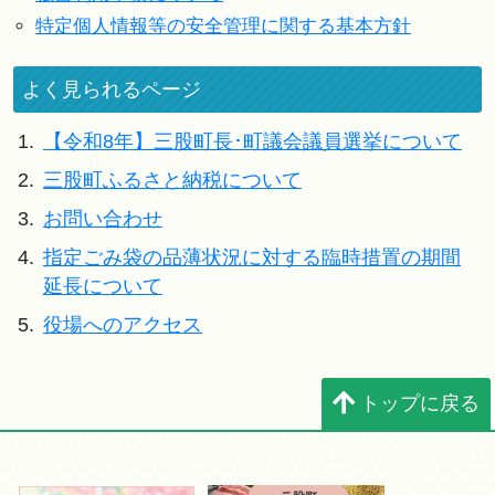
特定個人情報等の安全管理に関する基本方針
よく見られるページ
1.
【令和8年】三股町長･町議会議員選挙について
2.
三股町ふるさと納税について
3.
お問い合わせ
4.
指定ごみ袋の品薄状況に対する臨時措置の期間
延長について
5.
役場へのアクセス
トップに戻る