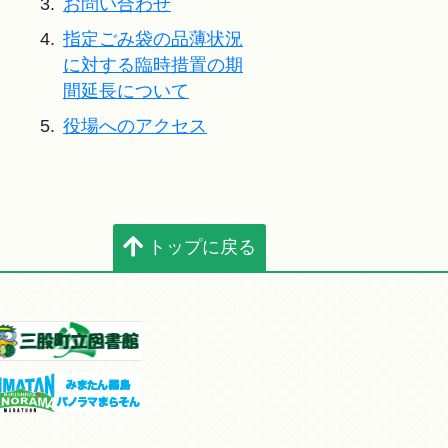
3.
お問い合わせ
4.
指定ごみ袋の品薄状況
に対する臨時措置の期
間延長について
5.
役場へのアクセス
トップに戻る