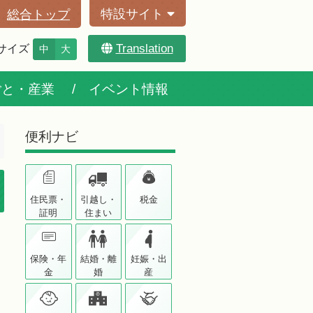
特設サイト
総合トップ
Translation
サイズ
中
大
ごと・産業
イベント情報
便利ナビ
住民票・
引越し・
税金
証明
住まい
保険・年
結婚・離
妊娠・出
金
婚
産