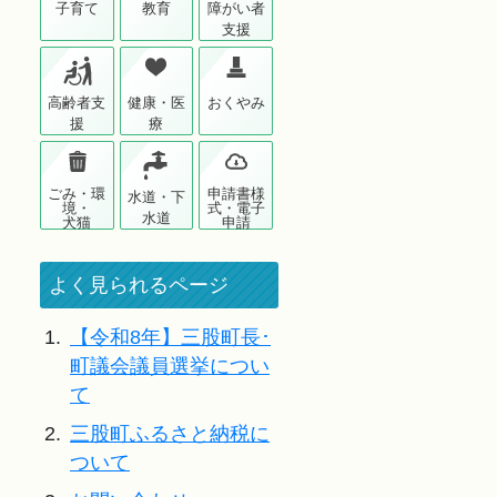
子育て
教育
障がい者
支援
高齢者支
健康・医
おくやみ
援
療
ごみ・環
申請書様
水道・下
境・
式・電子
水道
犬猫
申請
よく見られるページ
1.
【令和8年】三股町長･
町議会議員選挙につい
て
2.
三股町ふるさと納税に
ついて