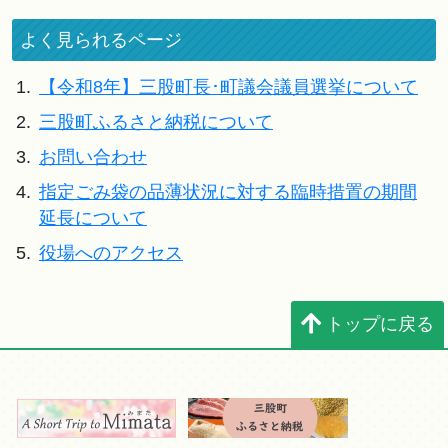
よく見られるページ
1.
【令和8年】三股町長･町議会議員選挙について
2.
三股町ふるさと納税について
3.
お問い合わせ
4.
指定ごみ袋の品薄状況に対する臨時措置の期間
延長について
5.
役場へのアクセス
トップに戻る