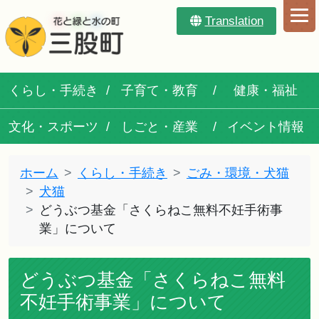
Translation
くらし・手続き
子育て・教育
健康・福祉
文化・スポーツ
しごと・産業
イベント情報
ホーム
くらし・手続き
ごみ・環境・犬猫
犬猫
どうぶつ基金「さくらねこ無料不妊手術事
業」について
どうぶつ基金「さくらねこ無料
不妊手術事業」について