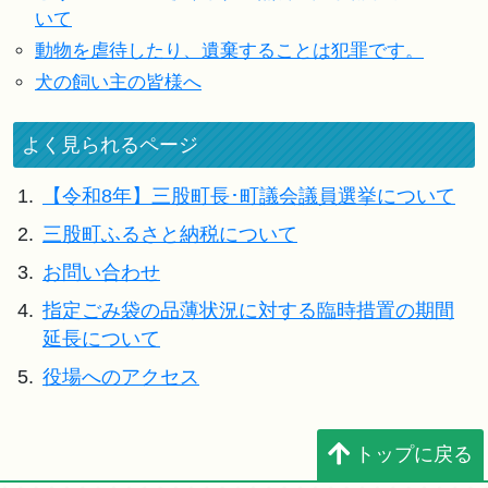
いて
動物を虐待したり、遺棄することは犯罪です。
犬の飼い主の皆様へ
よく見られるページ
1.
【令和8年】三股町長･町議会議員選挙について
2.
三股町ふるさと納税について
3.
お問い合わせ
4.
指定ごみ袋の品薄状況に対する臨時措置の期間
延長について
5.
役場へのアクセス
トップに戻る