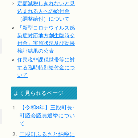
定額減税しきれないと見
込まれる人への給付金
（調整給付）について
「新型コロナウイルス感
染症対応地方創生臨時交
付金」実施状況及び効果
検証結果の公表
住民税非課税世帯等に対
する臨時特別給付金につ
いて
よく見られるページ
1.
【令和8年】三股町長･
町議会議員選挙につい
て
2.
三股町ふるさと納税に