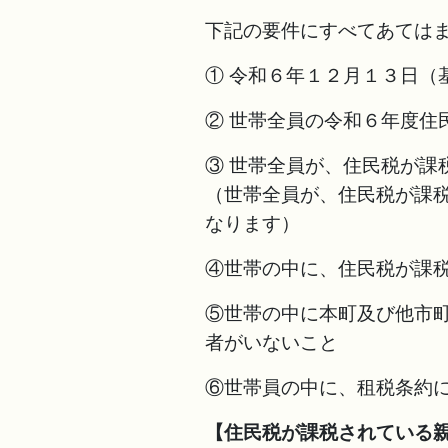
下記の要件にすべてあては
① 令和６年１２月１３日（
② 世帯全員の令和６年度住
③ 世帯全員が、住民税が課
（世帯全員が、住民税が課
なります）
④世帯の中に、住民税が課
⑤世帯の中に本町及び他市
者がいないこと
⑥世帯員の中に、租税条約
【住民税が課税されている