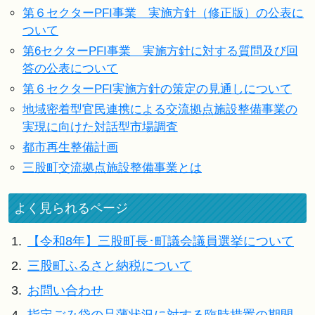
第６セクターPFI事業 実施方針（修正版）の公表に
ついて
第6セクターPFI事業 実施方針に対する質問及び回
答の公表について
第６セクターPFI実施方針の策定の見通しについて
地域密着型官民連携による交流拠点施設整備事業の
実現に向けた対話型市場調査
都市再生整備計画
三股町交流拠点施設整備事業とは
よく見られるページ
1.
【令和8年】三股町長･町議会議員選挙について
2.
三股町ふるさと納税について
3.
お問い合わせ