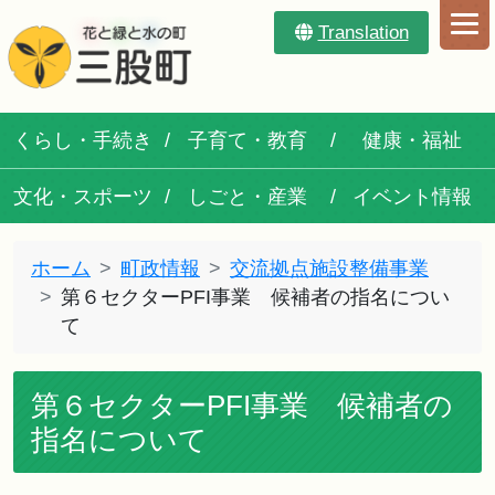
Translation
くらし・手続き
子育て・教育
健康・福祉
文化・スポーツ
しごと・産業
イベント情報
ホーム
町政情報
交流拠点施設整備事業
第６セクターPFI事業 候補者の指名につい
て
第６セクターPFI事業 候補者の
指名について