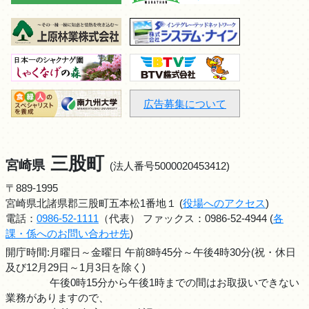
広告募集について
三股町
宮崎県
(法人番号5000020453412)
〒889-1995
宮崎県北諸県郡三股町五本松1番地１ (
役場へのアクセス
)
電話：
0986-52-1111
（代表） ファックス：0986-52-4944 (
各
課・係へのお問い合わせ先
)
開庁時間:月曜日～金曜日 午前8時45分～午後4時30分(祝・休日
及び12月29日～1月3日を除く)
午後0時15分から午後1時までの間はお取扱いできない
業務がありますので、