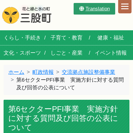
Translation
くらし・手続き
子育て・教育
健康・福祉
文化・スポーツ
しごと・産業
イベント情報
ホーム
町政情報
交流拠点施設整備事業
第6セクターPFI事業 実施方針に対する質問
及び回答の公表について
第6セクターPFI事業 実施方針
に対する質問及び回答の公表に
ついて