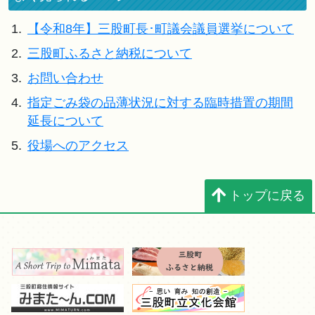
1.
【令和8年】三股町長･町議会議員選挙について
2.
三股町ふるさと納税について
3.
お問い合わせ
4.
指定ごみ袋の品薄状況に対する臨時措置の期間
延長について
5.
役場へのアクセス
トップに戻る