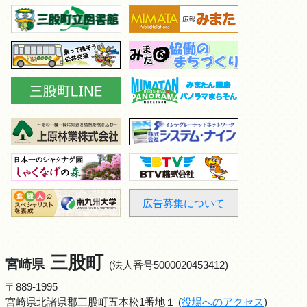
広告募集について
三股町
宮崎県
(法人番号5000020453412)
〒889-1995
宮崎県北諸県郡三股町五本松1番地１ (
役場へのアクセス
)