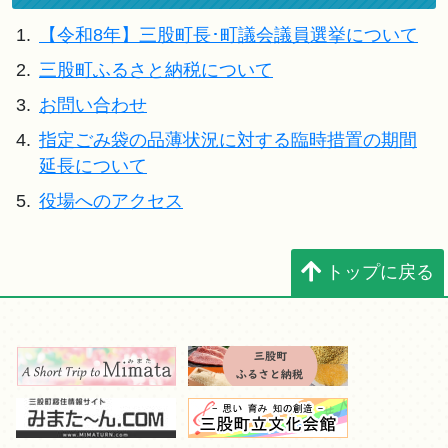
1.
【令和8年】三股町長･町議会議員選挙について
2.
三股町ふるさと納税について
3.
お問い合わせ
4.
指定ごみ袋の品薄状況に対する臨時措置の期間
延長について
5.
役場へのアクセス
トップに戻る