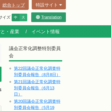
特設サイト
総合トップ
Translation
サイズ
中
大
ごと・産業
イベント情報
議会正常化調整特別委員
会
第22回議会正常化調査特
別委員会報告（8月8日）
第21回議会正常化調査特
別委員会報告（6月13
4
日）
第20回議会正常化調査特
別委員会報告（5月19