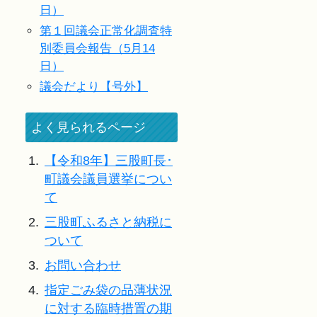
日）
第１回議会正常化調査特
別委員会報告（5月14
日）
議会だより【号外】
よく見られるページ
1.
【令和8年】三股町長･
町議会議員選挙につい
て
2.
三股町ふるさと納税に
ついて
3.
お問い合わせ
4.
指定ごみ袋の品薄状況
に対する臨時措置の期