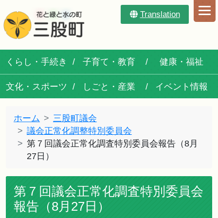
Translation
くらし・手続き
子育て・教育
健康・福祉
文化・スポーツ
しごと・産業
イベント情報
ホーム
三股町議会
議会正常化調整特別委員会
第７回議会正常化調査特別委員会報告（8月
27日）
第７回議会正常化調査特別委員会
報告（8月27日）