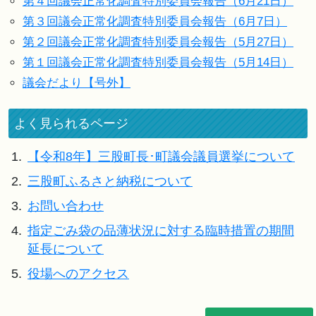
第４回議会正常化調査特別委員会報告（6月21日）
第３回議会正常化調査特別委員会報告（6月7日）
第２回議会正常化調査特別委員会報告（5月27日）
第１回議会正常化調査特別委員会報告（5月14日）
議会だより【号外】
よく見られるページ
1.
【令和8年】三股町長･町議会議員選挙について
2.
三股町ふるさと納税について
3.
お問い合わせ
4.
指定ごみ袋の品薄状況に対する臨時措置の期間
延長について
5.
役場へのアクセス