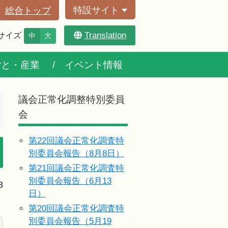
特設サイト
総合トップ
Translation
サイズ
中
大
ごと・産業
イベント情報
議会正常化調整特別委員
会
第22回議会正常化調査特
別委員会報告（8月8日）
第21回議会正常化調査特
別委員会報告（6月13
8
日）
第20回議会正常化調査特
別委員会報告（5月19