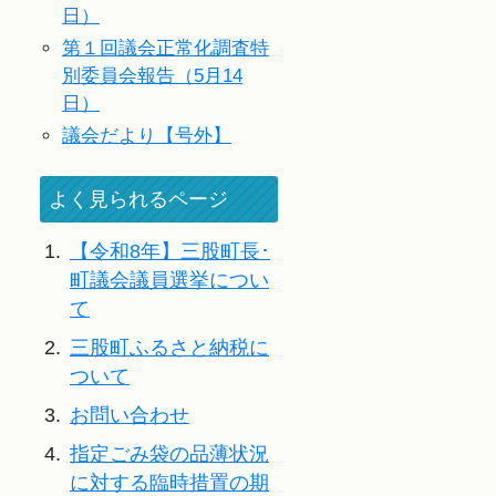
日）
第１回議会正常化調査特
別委員会報告（5月14
日）
議会だより【号外】
よく見られるページ
1.
【令和8年】三股町長･
町議会議員選挙につい
て
2.
三股町ふるさと納税に
ついて
3.
お問い合わせ
4.
指定ごみ袋の品薄状況
に対する臨時措置の期