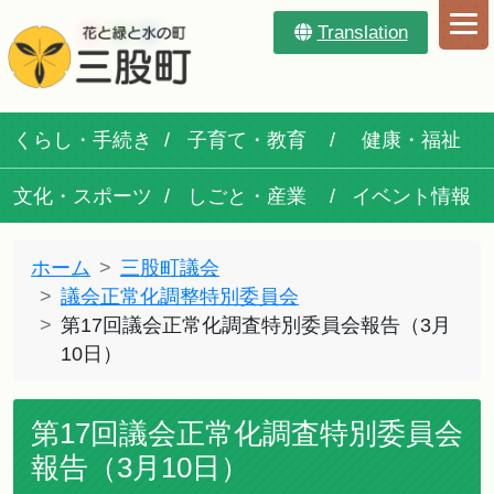
Translation
くらし・手続き
子育て・教育
健康・福祉
文化・スポーツ
しごと・産業
イベント情報
ホーム
三股町議会
議会正常化調整特別委員会
第17回議会正常化調査特別委員会報告（3月
10日）
第17回議会正常化調査特別委員会
報告（3月10日）