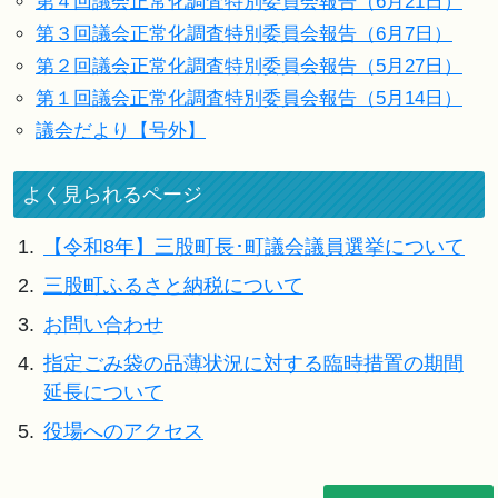
第４回議会正常化調査特別委員会報告（6月21日）
第３回議会正常化調査特別委員会報告（6月7日）
第２回議会正常化調査特別委員会報告（5月27日）
第１回議会正常化調査特別委員会報告（5月14日）
議会だより【号外】
よく見られるページ
1.
【令和8年】三股町長･町議会議員選挙について
2.
三股町ふるさと納税について
3.
お問い合わせ
4.
指定ごみ袋の品薄状況に対する臨時措置の期間
延長について
5.
役場へのアクセス