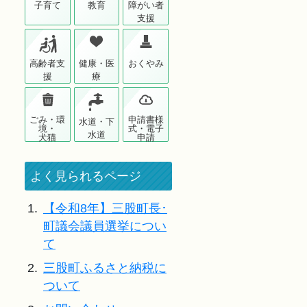
子育て
教育
障がい者
支援
高齢者支
健康・医
おくやみ
援
療
ごみ・環
申請書様
水道・下
境・
式・電子
水道
犬猫
申請
よく見られるページ
1.
【令和8年】三股町長･
町議会議員選挙につい
て
2.
三股町ふるさと納税に
ついて