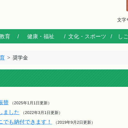
文字
教育
健康・福祉
文化・スポーツ
し
育
奨学金
振替
（2025年1月1日更新）
しました
（2022年3月1日更新）
ニでも納付できます！
（2019年9月2日更新）