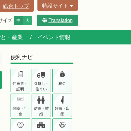
特設サイト
総合トップ
Translation
サイズ
中
大
ごと・産業
イベント情報
便利ナビ
住民票・
引越し・
税金
証明
住まい
保険・年
結婚・離
妊娠・出
金
婚
産