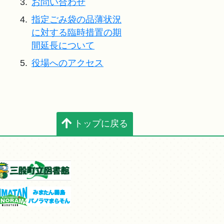
3.
お問い合わせ
4.
指定ごみ袋の品薄状況
に対する臨時措置の期
間延長について
5.
役場へのアクセス
トップに戻る