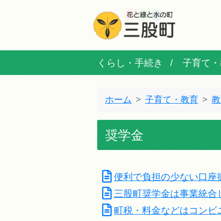
くらし・手続き
子育て・
ホーム
子育て・教育
教
奨学金
便利で負担の少ない口座
三股町奨学金は事業統合
町税・料金などはコンビ