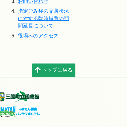
3.
お問い合わせ
4.
指定ごみ袋の品薄状況
に対する臨時措置の期
間延長について
5.
役場へのアクセス
トップに戻る