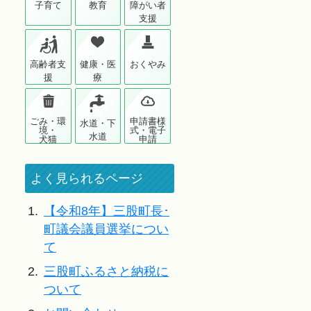
子育て
教育
障がい者
支援
高齢者支
健康・医
おくやみ
援
療
ごみ・環
申請書様
水道・下
境・
式・電子
水道
犬猫
申請
よく見られるページ
1.
【令和8年】三股町長･
町議会議員選挙につい
て
2.
三股町ふるさと納税に
ついて