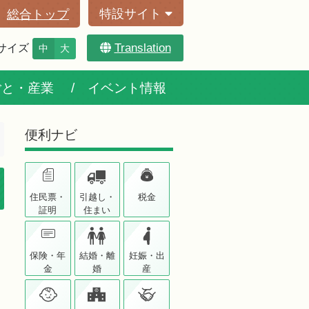
特設サイト
総合トップ
Translation
サイズ
中
大
ごと・産業
イベント情報
便利ナビ
住民票・
引越し・
税金
証明
住まい
保険・年
結婚・離
妊娠・出
金
婚
産