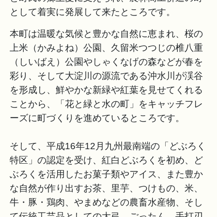
として着実に発展して来たところです。
本町は温暖な気候と豊かな自然に恵まれ、桜の
上米（かみよね）公園、久留米つつじの椎八重
（しいばえ）公園やしゃくなげの森などが春を
彩り、そして大淀川の源流である沖水川が渓谷
を形成し、鮮やかな新緑や紅葉を見せてくれる
ことから、「花と緑と水の町」をキャッチフレ
ーズに町づくりを進めているところです。
そして、平成16年12月九州最南端の「どぶろく
特区」の認定を受け、紅白どぶろくを初め、ど
ぶろくを活用したお菓子類やアイス、また豊か
な自然が作り出すお茶、里芋、つけもの、米、
牛・豚・鶏肉、やまめなどの農畜水産物、そし
て伝統工芸品としての大弓、ごったん、手打刃