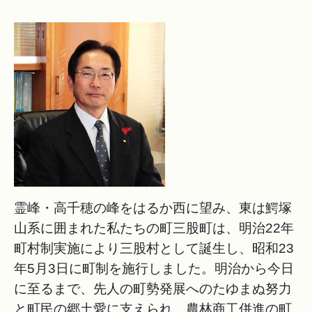
霊峰・高千穂の峰をはるか西に望み、東は鰐塚
山系に囲まれた私たちの町三股町は、明治22年
町村制実施により三股村として誕生し、昭和23
年5月3日に町制を施行しました。明治から今日
に至るまで、先人の町勢発展へのたゆまぬ努力
と町民の郷土愛に支えられ、農林商工併進の町