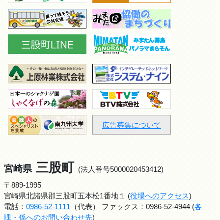
広告募集について
三股町
宮崎県
(法人番号5000020453412)
〒889-1995
宮崎県北諸県郡三股町五本松1番地１ (
役場へのアクセス
)
電話：
0986-52-1111
（代表） ファックス：0986-52-4944 (
各
課・係へのお問い合わせ先
)