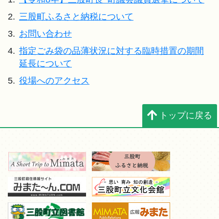
2.
三股町ふるさと納税について
3.
お問い合わせ
4.
指定ごみ袋の品薄状況に対する臨時措置の期間
延長について
5.
役場へのアクセス
トップに戻る