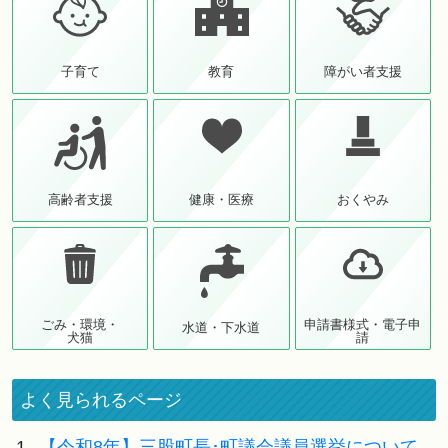
子育て
教育
障がい者支援
高齢者支援
健康・医療
おくやみ
ごみ・環境・
申請書様式・電子申
水道・下水道
犬猫
請
よく見られるページ
1.
【令和8年】三股町長･町議会議員選挙について