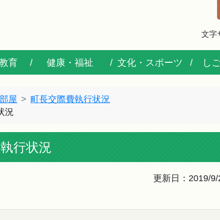
文字
教育
健康・福祉
文化・スポーツ
し
部屋
町長交際費執行状況
状況
費執行状況
更新日：2019/9/