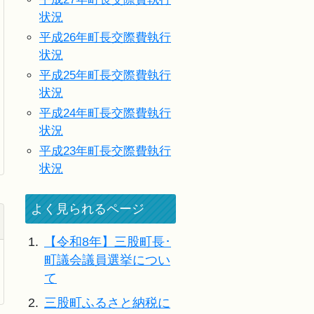
状況
平成26年町長交際費執行
状況
平成25年町長交際費執行
状況
平成24年町長交際費執行
状況
平成23年町長交際費執行
状況
よく見られるページ
1.
【令和8年】三股町長･
町議会議員選挙につい
て
2.
三股町ふるさと納税に