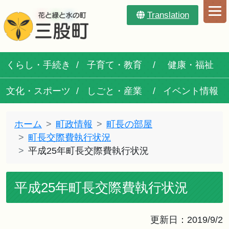
Translation
くらし・手続き
子育て・教育
健康・福祉
文化・スポーツ
しごと・産業
イベント情報
ホーム
町政情報
町長の部屋
町長交際費執行状況
平成25年町長交際費執行状況
平成25年町長交際費執行状況
更新日：2019/9/2