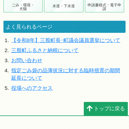
ごみ・環境・
申請書様式・電子申
水道・下水道
犬猫
請
よく見られるページ
1.
【令和8年】三股町長･町議会議員選挙について
2.
三股町ふるさと納税について
3.
お問い合わせ
4.
指定ごみ袋の品薄状況に対する臨時措置の期間
延長について
5.
役場へのアクセス
トップに戻る